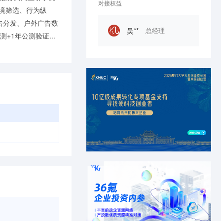
对接权益
环境筛选、行为纵
告分发、户外广告数
吴**
总经理
1年公测验证...