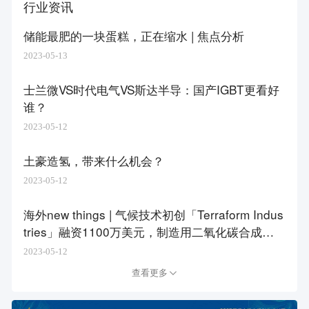
行业资讯
储能最肥的一块蛋糕，正在缩水 | 焦点分析
2023-05-13
士兰微VS时代电气VS斯达半导：国产IGBT更看好
谁？
2023-05-12
土豪造氢，带来什么机会？
2023-05-12
海外new things | 气候技术初创「Terraform Indus
tries」融资1100万美元，制造用二氧化碳合成碳
氢化合物以缓解气候变化
2023-05-12
查看更多