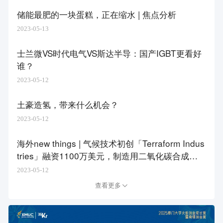
储能最肥的一块蛋糕，正在缩水 | 焦点分析
2023-05-13
士兰微VS时代电气VS斯达半导：国产IGBT更看好
谁？
2023-05-12
土豪造氢，带来什么机会？
2023-05-12
海外new things | 气候技术初创「Terraform Indus
tries」融资1100万美元，制造用二氧化碳合成碳
氢化合物以缓解气候变化
2023-05-12
查看更多