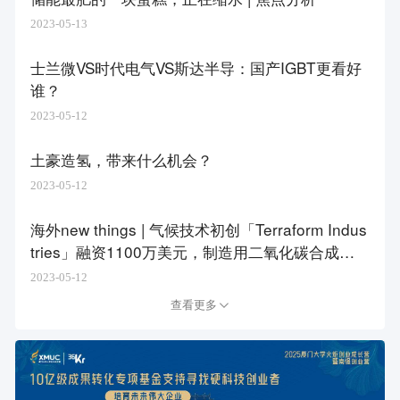
2023-05-13
士兰微VS时代电气VS斯达半导：国产IGBT更看好
谁？
2023-05-12
土豪造氢，带来什么机会？
2023-05-12
海外new things | 气候技术初创「Terraform Indus
tries」融资1100万美元，制造用二氧化碳合成碳
氢化合物以缓解气候变化
2023-05-12
查看更多