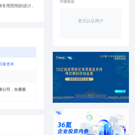
对接权益
辆专用照明的设计、
暂无认证用户
启泰资本
限公司
，
在册股