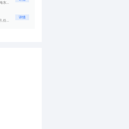
东...
详情
任...