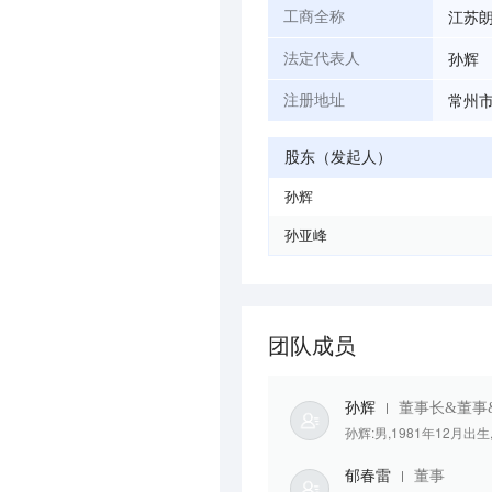
江苏
工商全称
孙辉
法定代表人
常州
注册地址
股东（发起人）
孙辉
孙亚峰
团队成员
孙辉
董事长&董事
孙辉:男,1981年12月
郁春雷
董事