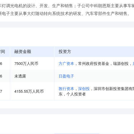
车灯调光电机的设计、开发、生产和销售；子公司中科朗恩斯主要从事车
斯电子主要从事大灯随动转向系统技术的研发、汽车零部件生产和销售。
时间
融资金额
投资方
06
7500万人民币
方广资本
，
常州政府投资基金
，
瑞源创投
，
06
未透露
日盈电子
敦行资本
，
深创投
，
深圳市创新投资集团有
07
4155.55万人民币
东
，
个人投资者