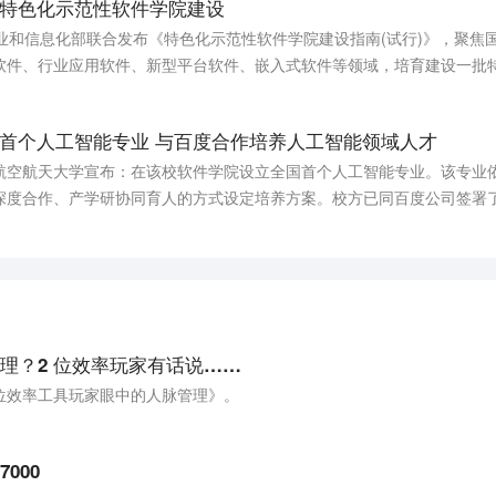
特色化示范性软件学院建设
业和信息化部联合发布《特色化示范性软件学院建设指南(试行)》，聚焦
软件、行业应用软件、新型平台软件、嵌入式软件等领域，培育建设一批
任务，以特色化软件人才培养为目标，以深化产教融合为途径，以改革创
式改革，大力开展关键核心软件技术攻关，促进软件生态体系建设，充分
首个人工智能专业 与百度合作培养人工智能领域人才
我国软件产业实现由大到强的历史跨越。
航空航天大学宣布：在该校软件学院设立全国首个人工智能专业。该专业
深度合作、产学研协同育人的方式设定培养方案。校方已同百度公司签署
创新联盟、中国软件测评中心共同签署了全面战略合作协议。配备的师资力
、40%来自高校的教授团队。
理？2 位效率玩家有话说……
位效率工具玩家眼中的人脉管理》。
000