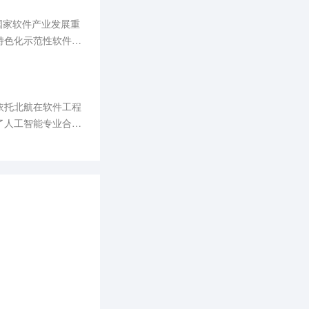
国家软件产业发展重
特色化示范性软件学
新为驱动，以特色发
发挥软件人才培养对
依托北航在软件工程
了人工智能专业合作
量30%来自业界知