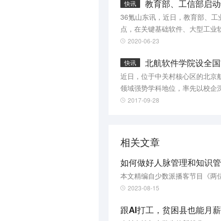
教育部、工信部启动
快讯
36氪山东讯，近日，教育部、工
点，在关键基础软件、大型工业
院。学院建设以立德树人为根本
2020-06-23
展为重点，深化软件人才培养模
北航软件学院设全国
快讯
产业发展的支撑引领作用，推动
近日，位于中关村核心区的北京
领域强势学科地位，率先以校企
办学协议，与中国人工智能产业
2017-09-28
名学者、30%来自企业一线专家
相关文章
如何做好人脉管理和知识管
本文精编自少数派播客节目《两
2023-08-15
跟AI打工，贫困县也能月薪7