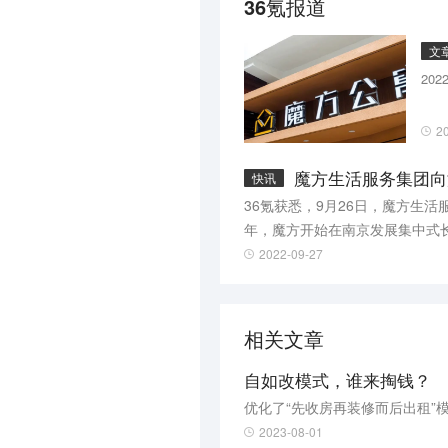
36氪报道
文
20
2
魔方生活服务集团向
快讯
36氪获悉，9月26日，魔方生
年，魔方开始在南京发展集中式长租
寓。
2022-09-27
相关文章
自如改模式，谁来掏钱？
优化了“先收房再装修而后出租”
2023-08-01