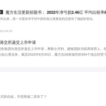
魔方生活更新招股书： 2022年净亏损2.46亿 平均出租率8
章
22年以来，第一大股东华平对中国长租公寓赛道的态度有了微妙的变化。
023-04-30
港交所递交上市申请
活服务集团向港交所递交上市申请，摩根士丹利、建银国际为联席保荐人。招
公寓业务。截至2022年6月30日，魔方在26座城市的394个地点经营了
模式的自如，不想再做二房东了？