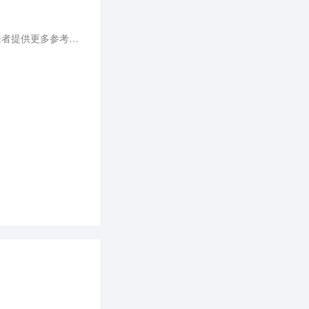
自如与魔方谁能抢先登陆港交所仍是未知数，而可以肯定的是，“第一家”必定有着标志性意义，也将为后来者提供更多参考价值。