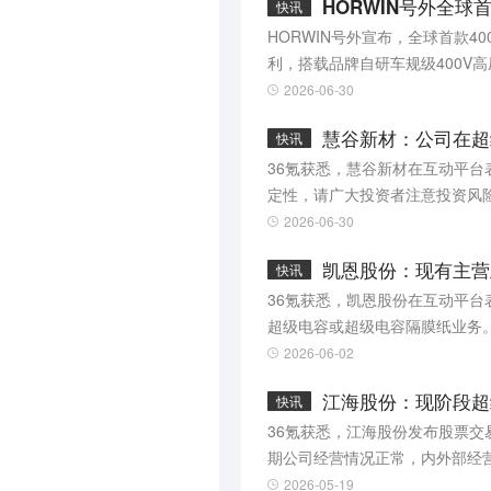
HORWIN号外全球首
快讯
HORWIN号外宣布，全球首款40
利，搭载品牌自研车规级400V高
直流快充，充电10分钟可行驶10
2026-06-30
达200km/h。
慧谷新材：公司在超
快讯
36氪获悉，慧谷新材在互动平
定性，请广大投资者注意投资风
2026-06-30
凯恩股份：现有主营
快讯
36氪获悉，凯恩股份在互动平
超级电容或超级电容隔膜纸业务
2026-06-02
江海股份：现阶段超
快讯
36氪获悉，江海股份发布股票交
期公司经营情况正常，内外部经营
比10.49%、超级电容器收入
2026-05-19