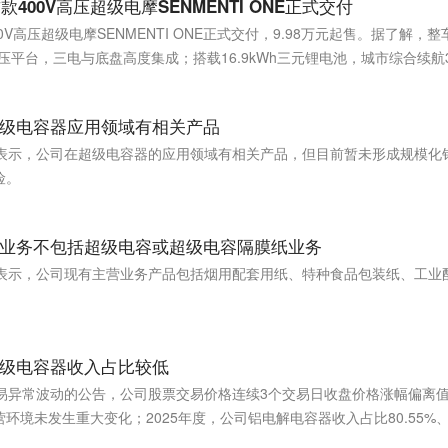
款400V高压超级电摩SENMENTI ONE正式交付
0V高压超级电摩SENMENTI ONE正式交付，9.98万元起售。据了解，整
压平台，三电与底盘高度集成；搭载16.9kWh三元锂电池，城市综合续航3
0公里，同时支持3kW外放电；配备博世ABS及机器人架构域控；零百加速
级电容器应用领域有相关产品
台表示，公司在超级电容器的应用领域有相关产品，但目前暂未形成规模化
险。
业务不包括超级电容或超级电容隔膜纸业务
台表示，公司现有主营业务产品包括烟用配套用纸、特种食品包装纸、工业
。
级电容器收入占比较低
易异常波动的公告，公司股票交易价格连续3个交易日收盘价格涨幅偏离值
环境未发生重大变化；2025年度，公司铝电解电容器收入占比80.55%
占比6.42%。现阶段公司主营业务未发生重大变化，超级电容器收入占比还比