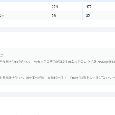
95%
475
公司
5%
25
EO
加州大学伯克利分校， 曾参与美国劳伦斯国家实验室与美国太 空总署(NASA)科研项目
隆大学；\r\n16年工作经验，在华10年以上；\r\n曾任快递龙头企业CTO；\r\n全球