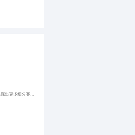
以“智慧进化，聚势前行”为主题，探讨未来汽车产业的发展方向，希望能凝聚行业前沿思想与创新实践，挖掘出更多细分赛道上的标杆企业，于变局中开新局，进一步探索和引领汽车生态的可持续发展