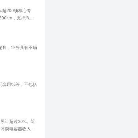
车超200项核心专
00km，支持汽车
3.3秒，最高车速
销售，业务具有不确
配套用纸等，不包括
累计超过20%。近
、薄膜电容器收入占
较低。