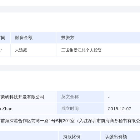
时间
融资金额
投资方
07
未透露
三诺集团江总个人投资
市紫帆科技开发有限公司
-
英文全称
u Zhao
2015-12-07
成立时间
前海深港合作区前湾一路1号A栋201室（入驻深圳市前海商务秘书有限
持股比例
认缴出资额