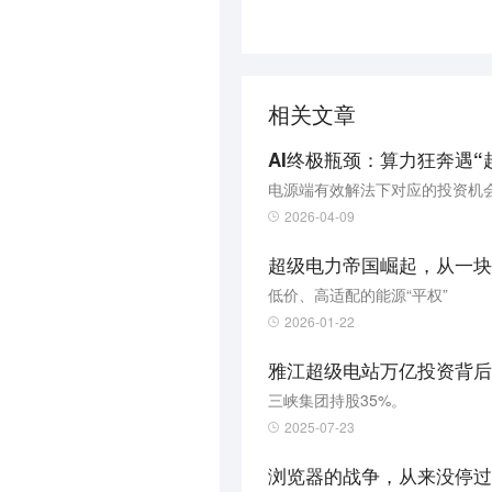
相关文章
AI终极瓶颈：算力狂奔遇“
电源端有效解法下对应的投资机
2026-04-09
超级电力帝国崛起，从一块
低价、高适配的能源“平权”
2026-01-22
雅江超级电站万亿投资背后
三峡集团持股35%。
2025-07-23
​浏览器的战争，从来没停过