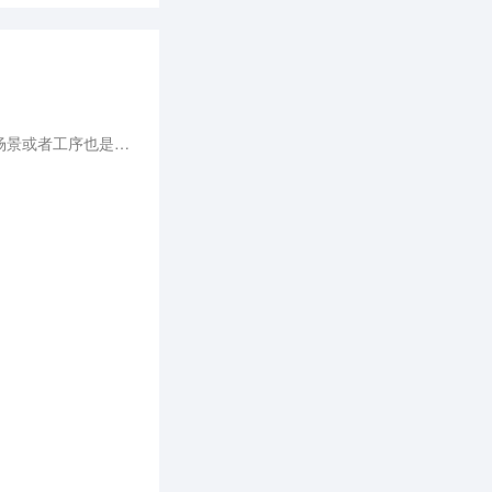
现阶段需求最强的领域是文旅展陈和教育领域，而工业领域的需求现在日趋增多，因为工业领域中的某些场景或者工序也是可以被标准化的，这也成为了神霄平台新的业务增长点。