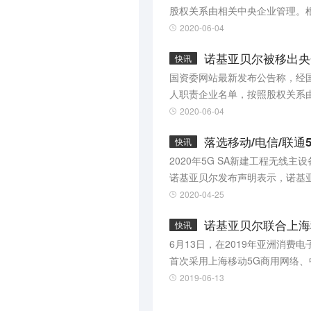
股权关系由相关中央企业管理。
中央企业中的唯一一家合资企业，
2020-06-04
诺基亚贝尔被移出央
快讯
国资委网站最新发布公告称，经
人职责企业名单，按照股权关系
业。目前，诺基亚贝尔第一大股
2020-06-04
落选移动/电信/联
快讯
2020年5G SA新建工程无
诺基亚贝尔发布声明表示，诺基
中国联通的决定，对中国的承诺
2020-04-25
诺基亚贝尔联合上海
快讯
6月13日，在2019年亚洲消费
首次采用上海移动5G商用网络、
公里，成功对外演示了可以远程
2019-06-13