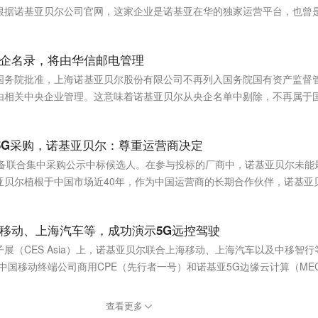
根据诺基亚贝尔公司官网，这家企业是诺基亚在华的独家运营平台，也曾
目前拥有员工约1.5万人。（新华社）
企名录，将由华信邮电管理
国务院批准，上海诺基亚贝尔股份有限公司不再列入国务院国有资产监督
由相关中央企业管理。这意味着诺基亚贝尔从央企名单中剔除，不再属于
东为华信邮电，占股为50%。（每日经济新闻）
通5G采购，诺基亚贝尔：尊重运营商决定
线主设备联合集中采购公示中标候选人。在参与投标的厂商中，诺基亚贝尔未
亚贝尔植根于中国市场近40年，作为中国运营商的长期合作伙伴，诺基亚
保持不变。（新浪财经）
移动、上海汽车等，成功演示5G远控驾驶
电子展（CES Asia）上，诺基亚贝尔联合上海移动、上海汽车以及中移智
中国移动终端公司商用CPE（先行者一号）和诺基亚5G边缘云计算（ME
操控真实车辆的5G远控驾驶。（品玩）
查看更多