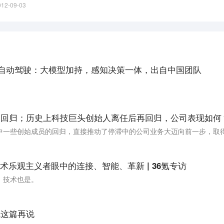
012-09-03
资料的收集和分享时绽放了新的光彩。 Learnist最近也推出了iOS客户端。
了自动驾驶：大模型加持，感知决策一体，出自中国团队
创回归；历史上科技巨头创始人离任后再回归，公司表现如何
乐观主义者眼中的连接、智能、革新 | 36氪专访
，技术也是。
完这篇再说