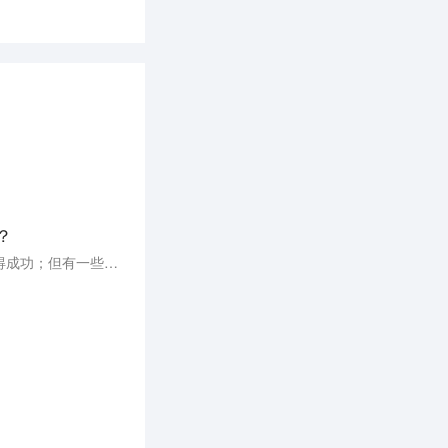
？
历史上已有多家科技巨头，他们中一些创始成员的回归，直接推动了停滞中的公司业务大迈向前一步，取得成功；但有一些实例中，即便创始人回归，公司也无法扭转局势，最终走向衰败。