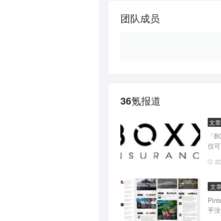
团队成员
36氪报道
文章
「B
仅可
2
文
Pi
乎没
化考