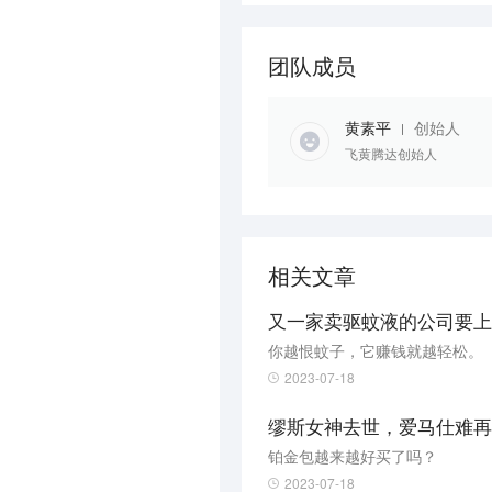
团队成员
黄素平
创始人
飞黄腾达创始人
相关文章
又一家卖驱蚊液的公司要上
你越恨蚊子，它赚钱就越轻松。
2023-07-18
缪斯女神去世，爱马仕难再
铂金包越来越好买了吗？
2023-07-18