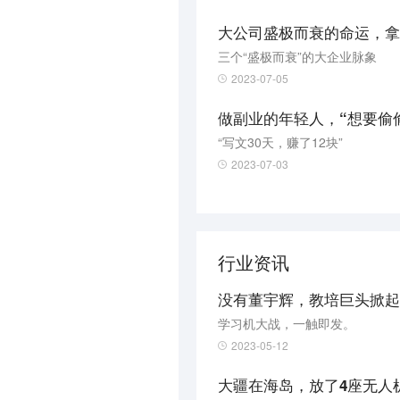
大公司盛极而衰的命运，拿
三个“盛极而衰”的大企业脉象​
2023-07-05
做副业的年轻人，“想要偷
“写文30天，赚了12块”
2023-07-03
行业资讯
没有董宇辉，教培巨头掀起
学习机大战，一触即发。
2023-05-12
大疆在海岛，放了4座无人