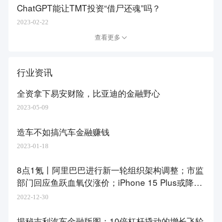
ChatGPT能让TMT投资“借尸还魂”吗？
2023-02-22
查看更多
行业资讯
全资拿下易安财险，比亚迪的金融野心
2023-05-09
造车不如搞汽车金融赚钱
2023-01-18
8点1氪丨阿里巴巴进行新一轮组织架构调整；市监
部门回应鱼跃血氧仪涨价；​iPhone 15 Plus或降价
千元
2022-12-30
揭秘吉利汽车金融版图：10倍杠杆撬动的增长飞轮