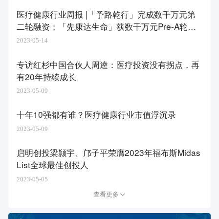
医疗健康行业周报 |「予路乾行」完成数千万元第
二轮融资；「先康达生命」获数千万元Pre-A轮融
资
2023-05-14
专访红杉中国合伙人周逵：医疗投资没有拐点，再
有20年持续成长
2023-05-09
十年10强都有谁？医疗健康行业市值浮沉录
2023-05-09
启明创投梁颕宇、邝子平荣膺2023年福布斯Midas
List全球最佳创投人
2023-05-05
查看更多