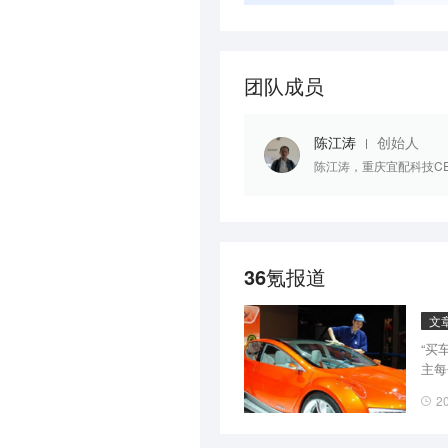
团队成员
陈江涛
创始人
陈江涛，重庆宜配科技C
36氪报道
文
“买
主每
服务
2