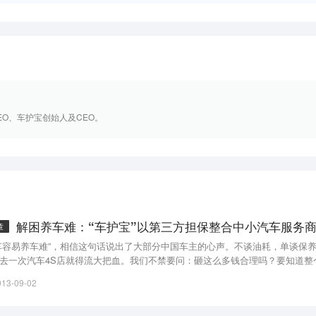
EO、车护宝创始人及CEO。
解困养车难：“车护宝”以第三方担保整合中小汽车服务商
章
车容易养车难”，相信这句话说出了大部分中国车主的心声。不谈油耗，单谈保
去一次汽车4S店就得流大把血。我们不禁要问：砸这么多钱合理吗？要知道整
都不缺，甚至供过于求，为何还会出现如此高的价格泡沫？
013-09-02