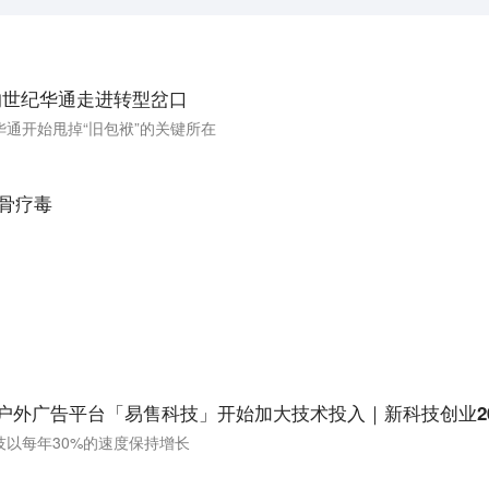
的世纪华通走进转型岔口
通开始甩掉“旧包袱​”的关键所在
刮骨疗毒
，户外广告平台「易售科技」开始加大技术投入｜新科技创业20
以每年30%的速度保持增长