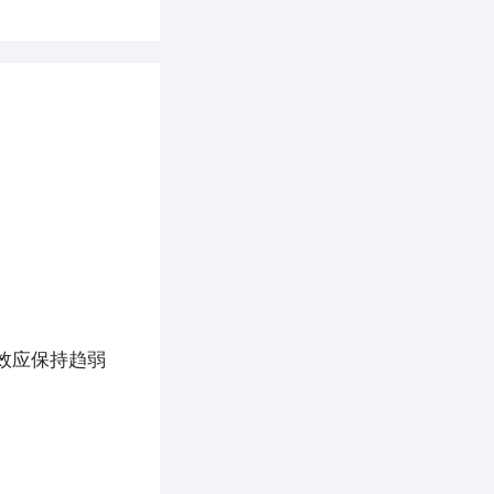
太效应保持趋弱