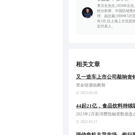
李汉生先生,1959年出
统分析师、中国区销售经
理、副总裁;1999年5月
年3月,任上海上古信息
定代表人。
相关文章
又一造车上市公司敲响丧钟
资金链濒临断裂
2023-03-20
44起21亿，食品饮料持
2023年2月新消费投融资数据盘
2023-03-17
瑞信危机主导市场，银行