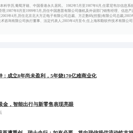
生,本科学历,葡萄牙籍、中国香港永久居民。 1982年5月至1987年6月,任霍尼韦尔信息
理;1987年8月至1999年5月,历任中国惠普有限公司微机及外设部门销售经理、信息
至2003年4月,历任北京北大方正电子有限公司总裁、方正数码(控股)有限公司总裁;2003年
技术咨询有限公司执行董事、法定代表人;2003年4月至今,任上海和勤软件技术有限公
：成立8年尚未盈利，5年烧170亿难商业化
续吸金，智能出行与新零售表现亮眼
点
股再遭重创，瑞士央行：如有必要，将向瑞信提供流动性支