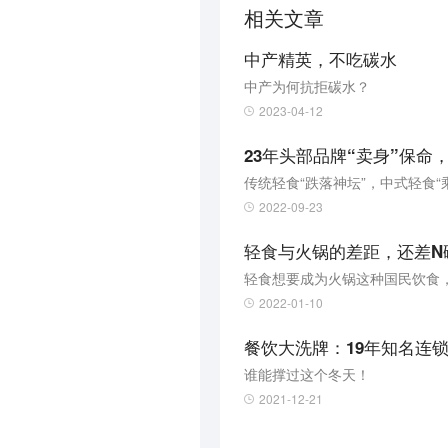
相关文章
中产精英，不吃碳水
中产为何抗拒碳水？
2023-04-12
23年头部品牌“卖身”保命
传统轻食“跌落神坛”，中式轻食“
2022-09-23
轻食与火锅的差距，还差N
轻食想要成为火锅这种国民饮食
2022-01-10
餐饮大洗牌：19年知名连
谁能撑过这个冬天！
2021-12-21