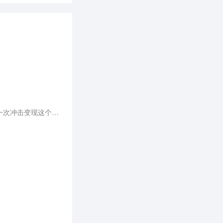
如今，小红书通过在本地生活领域内打造交易闭环推动商业化，与美团、抖音、快手等形成对抗之势，再一次冲击变现这个老大难问题。