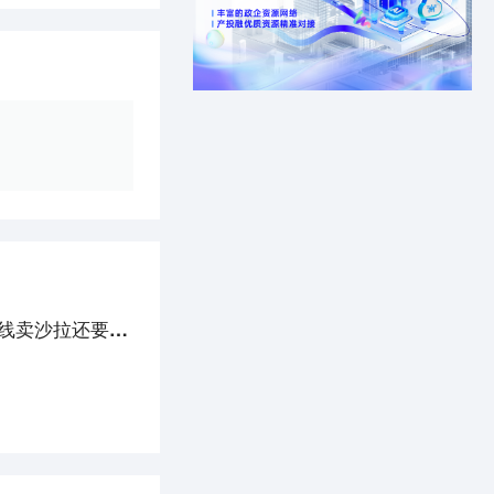
瘦沙拉（So salad）宣布获得数百万元天使融资，不仅在线卖沙拉还要开线下店