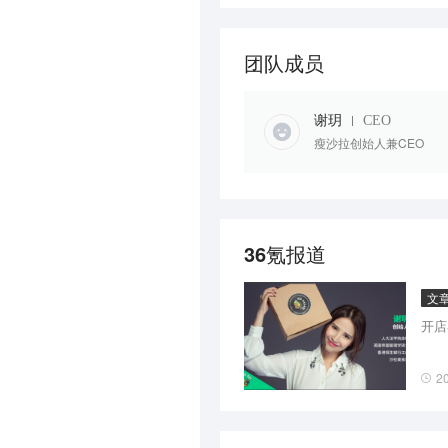
团队成员
谢玥
CEO
瘦沙拉创始人兼CEO
36氪报道
文
开店
2