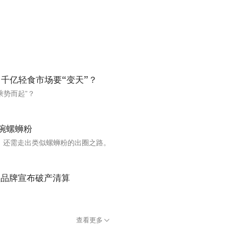
，千亿轻食市场要“变天”？
乘势而起”？
碗螺蛳粉
，还需走出类似螺蛳粉的出圈之路。
锁品牌宣布破产清算
查看更多