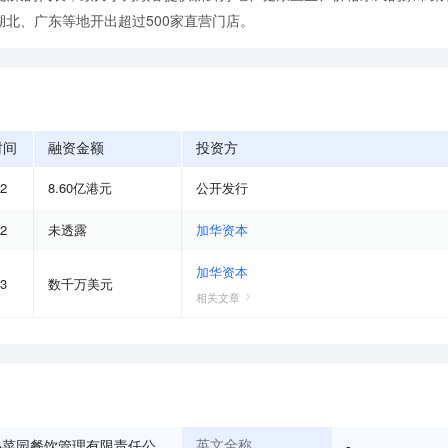
北、广东等地开出超过500家直营门店。
时间
融资金额
投资方
12
8.60亿港元
公开发行
12
未透露
加华资本
加华资本
03
数千万美元
相关文章
小菜园餐饮管理有限责任公
-
英文全称