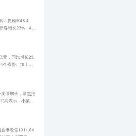
计复购率46.4
新客增长23%，4个
亿元，同比增长23.
14个省份。加上旗
外卖做增长，聚焦把
汪书高表示，小菜园
港发售1011.84