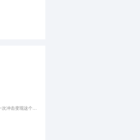
如今，小红书通过在本地生活领域内打造交易闭环推动商业化，与美团、抖音、快手等形成对抗之势，再一次冲击变现这个老大难问题。