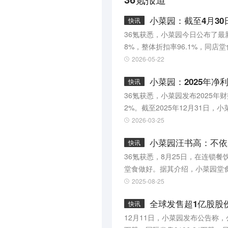
小菜园：截至4月30日
快讯
36氪获悉，小菜园今日公布了最新
8%，整体折扣率96.1%，同
月累计消费频次2.32次。
2026-05-22
小菜园：2025年净利
快讯
36氪获悉，小菜园发布2025年财
2%。截至2025年12月31日
下其他品牌，集团门店总数达81
2026-03-25
小菜园汪书高：不依
快讯
36氪获悉，8月25日，在连锁
堂食做好。据其介绍，小菜园堂食
一直以来的扩店主要集中在下半年
2025-08-25
全球发售超1亿股股份
快讯
12月11日，小菜园发布公告称，公