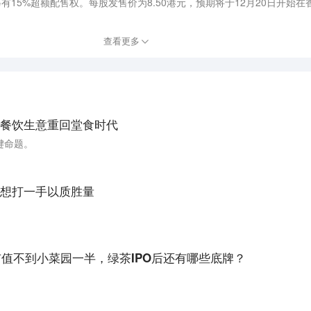
，另有15%超额配售权。每股发售价为8.50港元，预期将于12月20日开始
的大众便民中式餐饮市场直营连锁餐厅之一。截至最后实际可行日期，公司有
市或县。目前，公司的主要门店经营地区位于华东地区。
查看更多
餐饮生意重回堂食时代
键命题。
想打一手以质胜量
市值不到小菜园一半，绿茶IPO后还有哪些底牌？