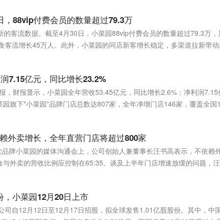
，88vip付费会员的数量超过79.3万
的客流数据。截至4月30日，小菜园88vip付费会员的数量超过79.3万，累
店堂食客流增长45万人。此外，小菜园的同店新客增长稳定，多渠道拉新带动
润7.15亿元，同比增长23.2%
报，财报显示，小菜园全年营收53.45亿元，同比增长2.6%；净利润7.15
，小菜园旗下"小菜园"品牌门店总数达807家，全年净增门店146家，覆盖全国
9家。
赖外卖增长，全年直营门店将超过800家
餐饮品牌小菜园的媒体沟通会上，公司创始人兼董事长汪书高表示，不依赖
与外卖的营收比例应控制在65:35。谈及上半年门店增速放缓的问题，
，今年全国直营门店将超过800家。
，小菜园12月20日上市
司自12月12日至12月17日招股，拟全球发售1.01亿股股份。其中，中国香