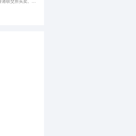
在香港联交所买卖。
663家在营直营门