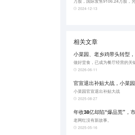
万股，国际发售9106.24万股
小菜园成立于2013年，是知名
2024-12-13
店，覆盖中国14个省146个城
相关文章
小菜园、老乡鸡带头转型，
做好堂食，已成为餐厅经营的关
2026-06-11
官宣退出补贴大战，小菜园
小菜园官宣退出补贴大战
2025-08-27
年收38亿却陷“爆品荒”，
老网红没有新故事。
2025-05-16