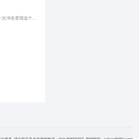
如今，小红书通过在本地生活领域内打造交易闭环推动商业化，与美团、抖音、快手等形成对抗之势，再一次冲击变现这个老大难问题。
服务 违法和不良信息举报电话：010-89650707 举报邮箱：jubao@36kr.com