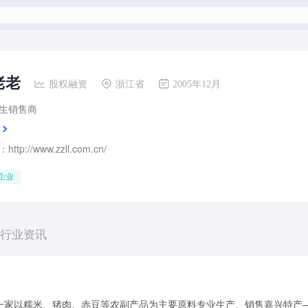
老老
股权融资
浙江省
2005年12月
生销售商
tp://www.zzll.com.cn/
企业
行业资讯
一家以糯米、猪肉、赤豆等农副产品为主要原料专业生产、销售嘉兴特产