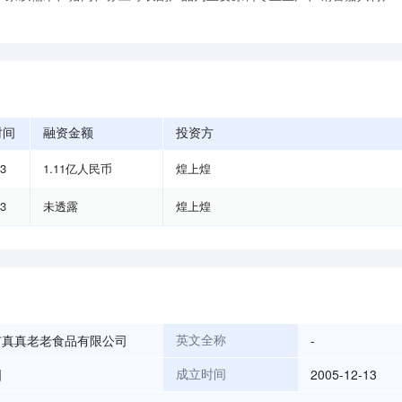
时间
融资金额
投资方
03
1.11亿人民币
煌上煌
03
未透露
煌上煌
市真真老老食品有限公司
-
英文全称
国
2005-12-13
成立时间