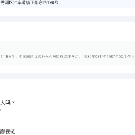
秀洲区油车港镇正阳东路199号
12月19日生。中国国籍,无境外永久居留权,高中学历。 1985年08月至1987年03月,任上海
轻人吗？
？
鄙视链