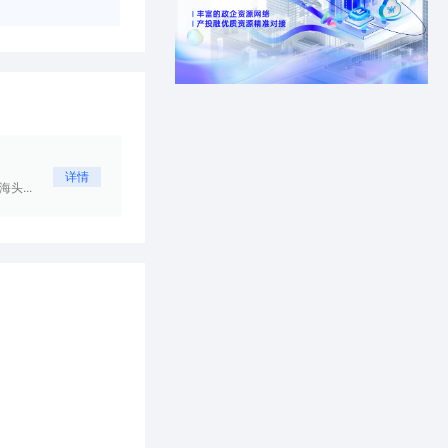
详情
头...