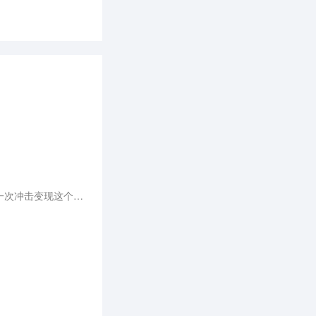
如今，小红书通过在本地生活领域内打造交易闭环推动商业化，与美团、抖音、快手等形成对抗之势，再一次冲击变现这个老大难问题。