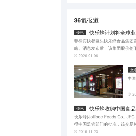
36氪报道
快乐蜂计划将全球业
快讯
菲律宾快餐巨头快乐蜂食品集团宣
略。消息发布后，该集团股价创
2026-01-06
文
中国
2
快乐蜂收购中国食品
快讯
快乐蜂(Jollibee Foods Co
得中国监管部门的批准，该交易
注支持永和大王(Yonghe K
2016-11-23