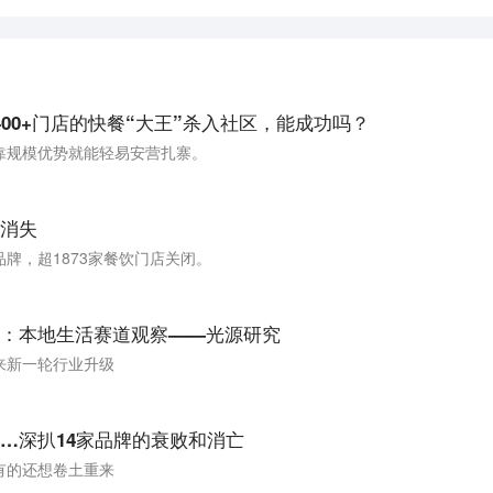
00+门店的快餐“大王”杀入社区，能成功吗？
靠规模优势就能轻易安营扎寨。
业消失
品牌，超1873家餐饮门店关闭。
：本地生活赛道观察——光源研究
来新一轮行业升级
…深扒14家品牌的衰败和消亡
有的还想卷土重来