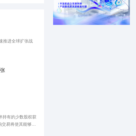
速推进全球扩张战
张
的合作伙伴持有的少数股权获
购交易将使其能够专
）