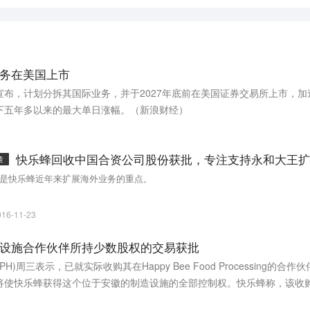
务在美国上市
布，计划分拆其国际业务，并于2027年底前在美国证券交易所上市，加
下五年多以来的最大单日涨幅。（新浪财经）
快乐蜂回收中国合资公司股份获批，专注支持永和大王扩
章
是快乐蜂近年来扩展海外业务的重点。
016-11-23
设施合作伙伴所持少数股权的交易获批
., JFC.PH)周三表示，已就实际收购其在Happy Bee Food Processing
将使快乐蜂获得这个位于安徽的制造设施的全部控制权。快乐蜂称，该收
ing)业务的增长，专注进一步改善食品质量及提高食品安全保障。（华尔街日报