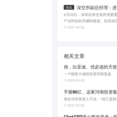
深交所副总经理：进
快讯
4月22日，深圳证券交易所党委
产业同步的关键助推器。目前深
对接资本。（21世纪经济报道）
2021-04-22
相关文章
他，比亚迪、优必选的天使
一个隐形大佬的投资历程复盘
2023-02-23
手握80亿，这家河南投资
现在没有投资人不说：“自己是投
2023-02-22
ChatGPT爆火带来思考