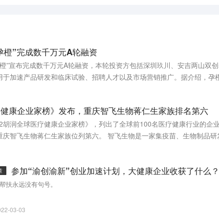
孕橙”完成数千万元A轮融资
孕橙”宣布完成数千万元A轮融资，本轮投资方包括深圳玖川、安吉两山双
用于加速产品研发和临床试验、招聘人才以及市场营销推广。据介绍，孕
产业化。
医疗健康企业家榜》发布，重庆智飞生物蒋仁生家族排名第六
022胡润全球医疗健康企业家榜》，列出了全球前100名医疗健康行业的企
重庆智飞生物蒋仁生家族位列第六。 智飞生物是一家集疫苗、生物制品研
业收入306亿元，同比增长102％；归属于上市公司股东的净利润102亿
为重庆智飞生物制品股份有限公司法定代表人，持股数7.731亿元；吴冠
参加“渝创渝新”创业加速计划，大健康企业收获了什么
和6100万股。 智飞生物蒋仁生及其家族以1050亿元的财富位列第六，比去
章
元的财富位列第八十九名。 在排名前十的城市中，瑞士巴塞尔以9位企业
帮扶永远没有句号。
，重庆等城市以2位企业家并列第六。
022-03-03