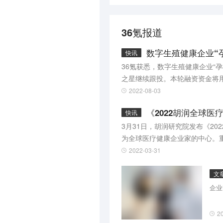
36氪报道
数字生殖健康企业“
快讯
36氪获悉，数字生殖健康企业“
之星继续跟投。本轮融资资金将
域的数字诊断平台和智能物联网
2022-08-03
《2022胡润全球
快讯
3月31日，胡润研究院发布《2
为全球医疗健康企业家的中心。
生物高科技企业。去年全年实现营
2022-03-31
9％。 天眼查信息显示，蒋仁生
物股东，分别持股1726.7万股
文
物吴冠江、刘铁鹰夫妇以220亿
企业
分别以8位和6位位居第二和第三
2