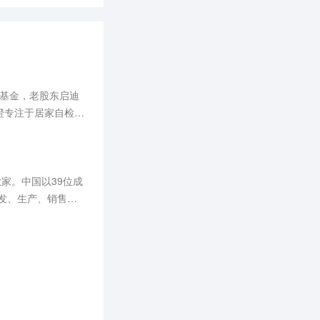
创基金，老股东启迪
橙专注于居家自检领
业家。中国以39位成
发、生产、销售的
元，同比增长20
江、刘铁鹰为智飞生
？
年减少35％；智飞生
家居首，深圳和北京