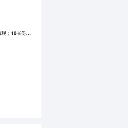
8点1氪丨复旦MOSS团队回应内测国内首个类ChatGPT模型；全球第5例艾滋病治愈者出现；10省份放宽公务员年龄限制至40周岁