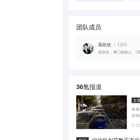
团队成员
高欣欣
CEO
高欣欣，将门创始人、C
36氪报道
文
未来
自动
2