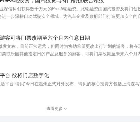
Pre-A轮投资，国汽投资与将门创投联合领投
将进一步深耕自动驾驶安全领域，为汽车企业及政府部门打造更加安全的
游客可将门票改期至六个月内任意日期
官微发文称，目前正常运营，但同时为协助希望更改出行计划的游客，将在
门票或乐园其他指定日的产品及服务的游客，可将门票改期至未来六个月
理退款。
平台 欲将门店数字化
生活平台“请贝”今日在温州正式对外发布，请贝的核心投资方包括上海森
查看更多