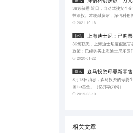
深信科创获数千万元
快讯
36氪获悉 近日，自动驾驶安全企业深信科创获得数千万元的Pre-A轮融资。此轮融资由国汽投资及将门创投联合领投，润扬科
技跟投。本轮融资后，深信科创
2021-10-18
上海迪士尼：已购票
快讯
36氪获悉，上海迪士尼度假区
政策：已经购买上海迪士尼乐园
六个月内无法到访的游客，可办
2020-01-22
森马投资母婴新零售
快讯
8月18日消息，森马投资的母婴
国ise基金。（亿邦动力网）
2019-08-19
相关文章