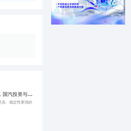
自动驾驶安全企业「深信科创」获数千万元Pre-A轮投资 ，国汽投资与将门创投联合领投
更高、稳定性更强的