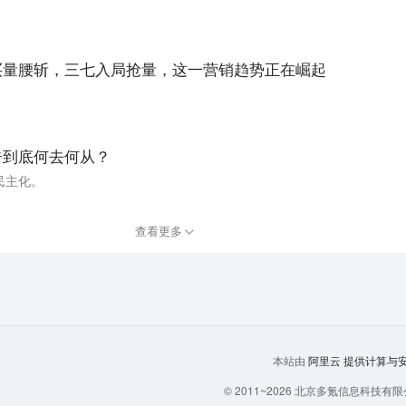
399买量腰斩，三七入局抢量，这一营销趋势正在崛起
广告到底何去何从？
民主化。
查看更多
阿里云
提供计算与安全
本站由
© 2011~
2026
北京多氪信息科技有限公