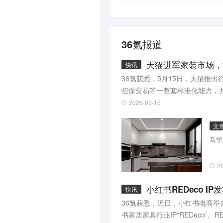
36氪报道
天猫进军家装市场，
快讯
36氪获悉，5月15日，天猫推出
担保交易等一整套标准化能力，
作室等中小从业者均可接入，无
2026-05-15
文
马学
2
小红书REDeco 
快讯
36氪获悉，近日，小红书电商
书家居家具行业IP“REDeco