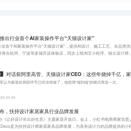
推出行业首个AI家装操作平台“天猫设计家”
行业首个AI家装操作平台“天猫设计家”，提供AI设计、施工工艺、全品类
并将在杭州、宁波等多城开设体验店，同步上线淘宝小程序。独立设计师
需重资产投入，即可具备规模化装企的全建制能力。
章
军认为家装的局部环节已经没得做了，他想用“端到端”的模式再造一次。
026-04-09
IP发布，扶持设计家居家具行业品牌发展
举办《让好设计长出好生意》主题家居开放日。会上，小红书电商商家负责
”。REDeco是为扶持设计师家居家具品牌发展，为具有设计力的品牌提供的