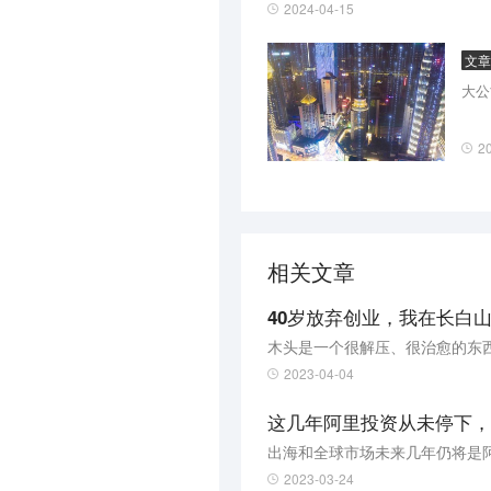
REDeco认证品牌将获得亿级
2024-04-15
师家居家具品牌交易额同比增长1
文章
大公
2
相关文章
40岁放弃创业，我在长白
木头是一个很解压、很治愈的东
2023-04-04
这几年阿里投资从未停下，
出海和全球市场未来几年仍将是
2023-03-24