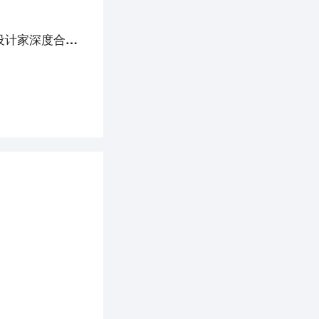
去半年，小红书设计
山西发布数字化场景拓展行动方案；九鼎装饰与每平每屋设计家深度合作，推动数字化家装服务 | 36氪大公司数字化创新指南0910