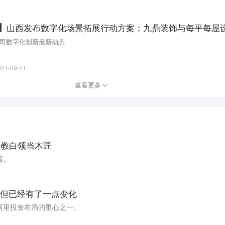
流量、平台级营销活动、佣金返点、撮合标杆买手深度合作等多项扶持。过
5倍，购买用户数同比增长8倍。
司数字化创新最新动态
021-09-11
查看更多
山教白领当木匠
西。
但已经有了一点变化
阿里投资布局的重心之一。