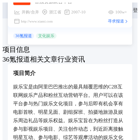
音频资源聚合平台
登
并购/合并
浙江省
2007-10
100w+
寻求报道
http://www.xiami.com
36氪报道
文化娱乐
项目信息
36氪报道
相关文章
行业资讯
项目简介
娱乐宝是由阿里巴巴推出的最具颠覆思维的C2B互
联网娱乐产品和粉丝互动营销平台。用户可以在该
平台参与热门娱乐文化项目，参与后即有机会享有
电影首映、明星见面、剧组探班、拍摄地旅游及娱
乐周边礼品等娱乐权益。娱乐宝旨在为粉丝打造从
参与影视娱乐项目、关注创作动态，到近距离接触
明星互动、参与电影、综艺等观摩活动的娱乐文化