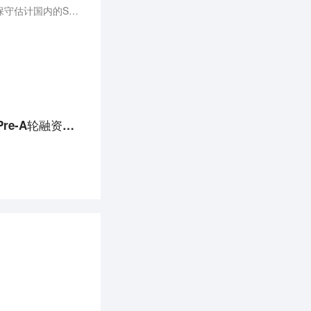
按照“SAAS之家”所收录的SAAS应用数量统计，目前共有上千个SAAS应用，再加上未收录的SAAS应用，保守估计国内的SAAS应用不低于2000个。这些应用覆盖了企业内部各项工作以及各行各业。例如，办公协同类的应用有tower, teambition；人力管理类的应用有拉勾云人事，北森；crm客户服务类的应用有销售易，纷享销客；项目管理类的应用有明道。
创投日报 | 「Wholly Moly! 好哩！」获近千万美金A轮投资，「博士科技」获得逾亿元Pre-A轮融资；以及今天值得关注的早期项目