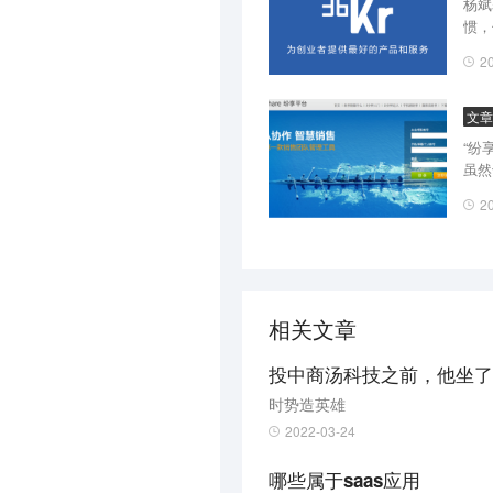
杨斌
惯，
身的
2
文
“纷
虽然
指派
2
讯企
相关文章
投中商汤科技之前，他坐了
时势造英雄
2022-03-24
哪些属于saas应用