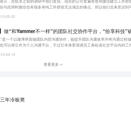
表示，在纷享之前的调研中他们发现，现在的公司普遍有使用微信建立工作群
但与此同时微信也有很多单纯工作群组无法满足的痛点。所以他们后来意识到
功能，在移动端上为企业添加企业微信的功能，帮助他们的移动办公。
013-05-20
章
享”是一个以微博界面做团队内部沟通协作，能提升团队沟通效率并将沟通过程做
也可以将它作为个人沟通平台，不过它本身更强调员工身处该社交平台内的工
和团队协作，特别是销售团队协作，主要目标客户为中小企业或大公司的销售
013-04-12
业QQ达成合作。
查看更多
三年冷板凳