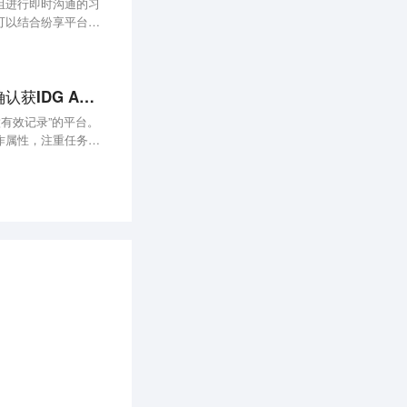
组进行即时沟通的习
可以结合纷享平台本
做“和Yammer不一样”的团队社交协作平台，“纷享科技”确认获IDG A轮投资，金额据传300万美元
有效记录”的平台。
作属性，注重任务的
团队，目前已经与腾