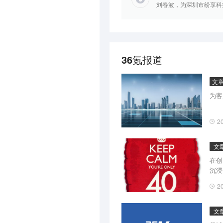
刘春波，为深圳市纷享科
36氪报道
文
为客
2
文
在创
沉浸
激励
2
是我
文