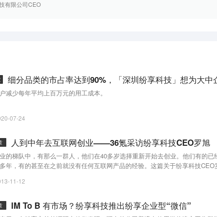
技有限公司CEO
章
户减少每年平均上百万元的用工成本。
020-07-24
人到中年去互联网创业——36氪采访纷享科技CEO罗旭
章
业的梯队中，有那么一群人，他们在40多岁选择重新开始去创业。他们有的已
多年，有的甚至在之前就没有任何互联网产品的经验。这篇关于纷享科技CEO
大家“创业永远不晚”外，还想从侧面看看中年创业者在创业路上的思考。在他
013-11-12
们年轻创业者还没意识到却需要做到的？
IM To B 有市场？纷享科技推出纷享企业型“微信”
章