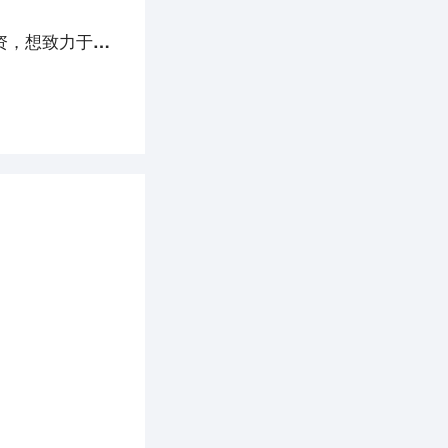
36氪首发｜软心曲奇品牌「莎布蕾」完成5000万元A轮融资，想致力于做中国人自己的曲奇