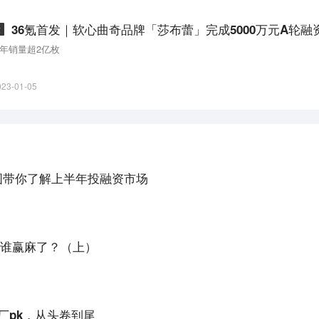
章
年销量超2亿枚
023-01-05
0张图带你了解上半年投融资市场
谁赢麻了？（上）
。
大厂pk，从头卷到尾