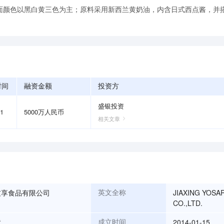
面颜色以黑白黄三色为主；原料采用新西兰黄奶油，内含日式西点酱，并
时间
融资金额
投资方
盛银投资
01
5000万人民币
相关文章
友享食品有限公司
JIAXING YOSA
英文全称
CO.,LTD.
斌
2014-01-15
成立时间