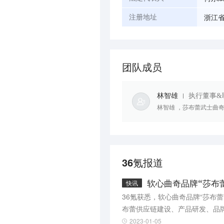
浙江省
注册地址
团队成员
林智雄
执行董事&
林智雄 ，莎布蕾武士曲
36氪报道
软心曲奇品牌“莎布蕾
快讯
36氪获悉，软心曲奇品牌“莎布
布蕾供应链建设、产品研发、品
2023-01-05