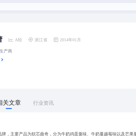
蕾
A轮
浙江省
2014年01月
生产商
相关文章
行业资讯
品牌，主要产品为软芯曲奇，分为牛奶鸡蛋羹味、牛奶蔓越莓味以及芒果