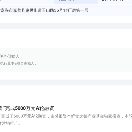
嘉兴市嘉善县惠民街道玉山路35号1#厂房第一层
联合创始人
奇执行董事&联合创始人。
”完成5000万元A轮融资
蕾”完成了5000万元A轮融资，由盛银资本鲜食之都产业基金独家投资，本
牌营销推广。