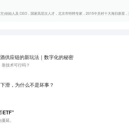
e(申请方)创始人及 CEO，国家高层次人才，北京市特聘专家，2015中关村十大海归新星，清
酒供应链的新玩法｜数字化的秘密
，靠技术可行吗？
”下滑，为什么不是坏事？
ETF”
内蔓延。