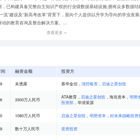
据，已构建具备完整自主知识产权的行业级数据基础设施,拥有众多数据结
一流”建设及“新高考改革”背景下，面向个人提供以升学为导向的学业发
动的教育咨询及整合解决方案。...
查看更多
时间
融资金额
投资方
09
未透露
慕华金信
，
清控银杏
，
启迪之星创投
ATA教育
，
启迪之星创投
，
海兆资本
，
明势
06
3300万人民币
投资部
，
华清策源
10
1080万人民币
启迪之星创投
，
明势资本
，
好未来战略投资
09
数十万人民币
觉资投资