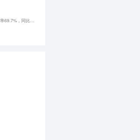
截至今年一季末，Wind口径下，保利发展剔除预收账款后资产负债率为68.2%，同比下降0.4个点；净负债率69.7%，同比下降3.7个点；现金短债比2.2，同比上升0.2。