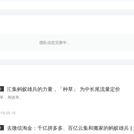
团队信息完善中...
汇集蚂蚁雄兵的力量，「种草」 为中长尾流量定价
章
草，再拔草。
018-05-16
去微信淘金：千亿拼多多、百亿云集和搬家的蚂蚁雄兵 |
章