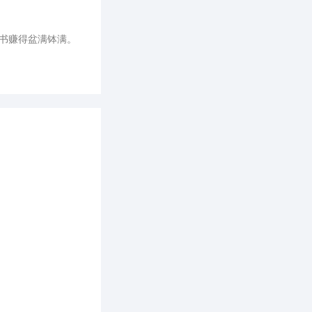
红书赚得盆满钵满。