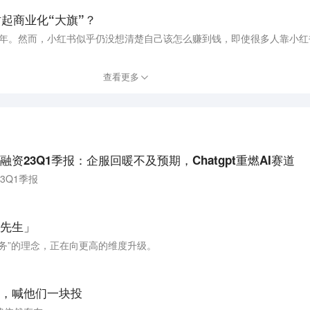
树起商业化“大旗”？
十周年。然而，小红书似乎仍没想清楚自己该怎么赚到钱，即使很多人靠小
查看更多
资23Q1季报：企服回暖不及预期，Chatgpt重燃AI赛道
3Q1季报
先生」​
务”的理念，正在向更高的维度升级。
，喊他们一块投