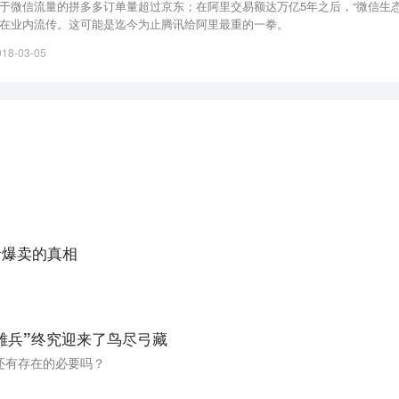
于微信流量的拼多多订单量超过京东；在阿里交易额达万亿5年之后，“微信生态
在业内流传。这可能是迄今为止腾讯给阿里最重的一拳。
018-03-05
音爆卖的真相
雄兵”终究迎来了鸟尽弓藏
还有存在的必要吗？