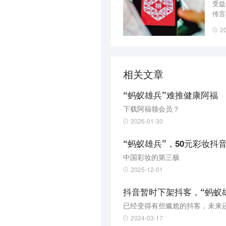
受益
传言
2
相关文章
“蚂蚁雄兵”难推健康阿福
下载阿福领会员？
2026-01-30
“蚂蚁雄兵”，50元彩妆抖
中国彩妆的第三极
2025-12-01
抖音暂时下架抖客，“蚂蚁
已经变得有些尴尬的抖客，未来
2024-03-17