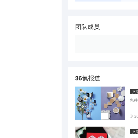
团队成员
36氪报道
文
先种
2
文