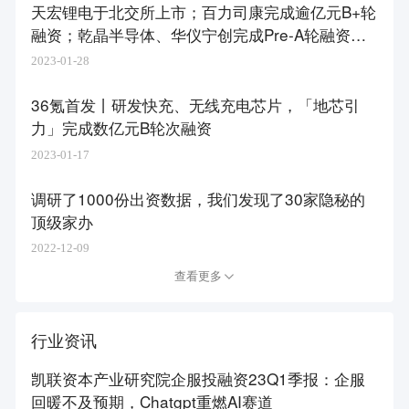
天宏锂电于北交所上市；百力司康完成逾亿元B+轮
融资；乾晶半导体、华仪宁创完成Pre-A轮融资｜
浙氪一周
2023-01-28
36氪首发丨研发快充、无线充电芯片，「地芯引
力」完成数亿元B轮次融资
2023-01-17
调研了1000份出资数据，我们发现了30家隐秘的
顶级家办
2022-12-09
查看更多
行业资讯
凯联资本产业研究院企服投融资23Q1季报：企服
回暖不及预期，Chatgpt重燃AI赛道