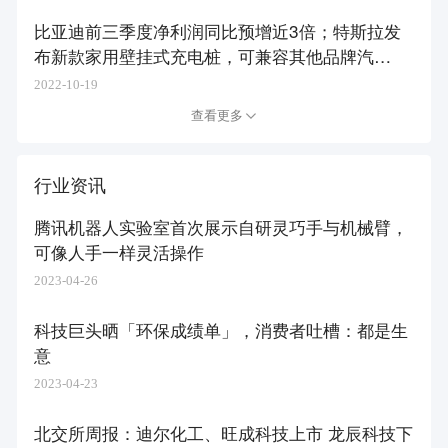
比亚迪前三季度净利润同比预增近3倍；特斯拉发
布新款家用壁挂式充电桩，可兼容其他品牌汽
车 | 36氪新能源日报1018
2022-10-19
查看更多
行业资讯
腾讯机器人实验室首次展示自研灵巧手与机械臂，
可像人手一样灵活操作
2023-04-26
科技巨头晒「环保成绩单」，消费者吐槽：都是生
意
2023-04-23
北交所周报：迪尔化工、旺成科技上市 龙辰科技下