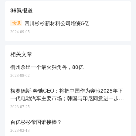
36氪报道
四川杉杉新材料公司增资5亿
快讯
2024-09-05
相关文章
衢州杀出一个最火独角兽，80亿
2023-08-02
梅赛德斯-奔驰CEO：将把中国作为奔驰2025年下
一代电动汽车主要市场；韩国与印尼同意进一步在
电动汽车和电池产业生态系统领域合作｜36氪新能
2023-07-25
源日报0724
百亿杉杉帝国谁接棒？
2023-02-13