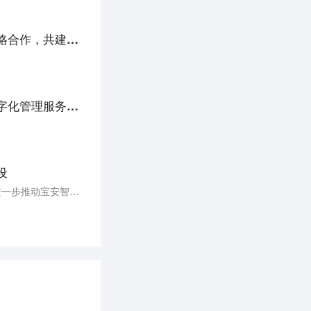
中交兴路与华为达成合作，意在推动物流数字化转型；每日互动云合数据与蜜度达成战略合作，共建智慧城市 | 36氪大公司数字化创新指南1101
联想集团与优必选科技就智慧教育进行战略合作；慧科技与金蝶软件达成合作，促进数字化管理服务平台构建 | 36氪大公司数字化创新指南1029
设
发挥湾区新技术新产品展示中心的产品展示、技术成果转化交易知识产权保护“三位一体”服务平台效用，进一步推动宝安智慧城市建设、加快推动安全创新技术产业化的一次重要活动。