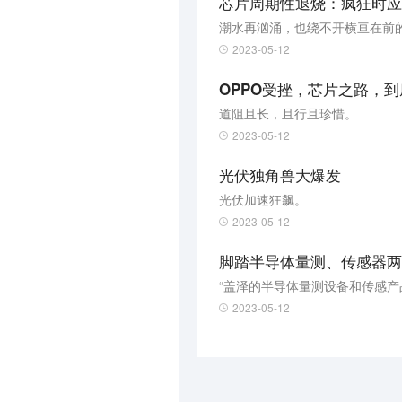
芯片周期性退烧：疯狂时应
潮水再汹涌，也绕不开横亘在前
2023-05-12
OPPO受挫，芯片之路，
道阻且长，且行且珍惜。
2023-05-12
光伏独角兽大爆发
光伏加速狂飙。
2023-05-12
脚踏半导体量测、传感器两大
“盖泽的半导体量测设备和传感
2023-05-12