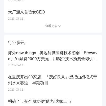
2023-05-25
大厂迎来首位女CEO
2023-05-12
查看更多
行业资讯
海外new things | 奥地利供应链技术初创「Prewav
e」A+融资2000万美元，用爬虫技术预测全球供应
链风险事件
2023-05-12
在重庆开出20家店，「茂好良果」想把山姆模式带
到水果赛道｜早期项目
2023-05-12
明确了，交个朋友要“借壳”这家上市