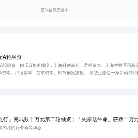
团队信息完善中...
元A轮融资
A轮融资，由IDG资本领投，上海科创基金、君桐资本、上海生物医药基
景资本、卢拉资本、芯航资本、时节创投跟投。 泰楚生物是一家新药成药
类新药的作用机制(分子、细胞到器官水平)、体内动物模型建立(诱导模
究和毒理学研究。（动脉网）
乾行」完成数千万元第二轮融资；「先康达生命」获数千万元P
得关注的行业新闻动态