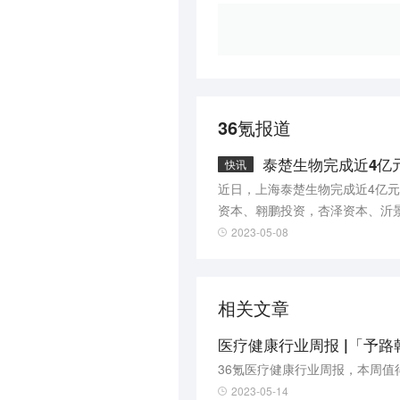
36氪报道
泰楚生物完成近4亿
快讯
近日，上海泰楚生物完成近4亿元
资本、翱鹏投资，杏泽资本、沂
主要从事药物成药性评价，包括各
2023-05-08
药效学研究、药物代谢动力学研
相关文章
医疗健康行业周报 |「予路
36氪医疗健康行业周报，本周值
2023-05-14