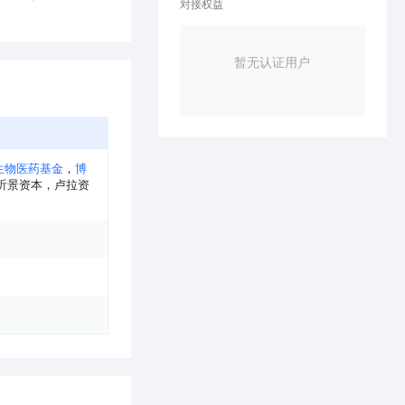
对接权益
暂无认证用户
生物医药基金
，
博
沂景资本
，
卢拉资