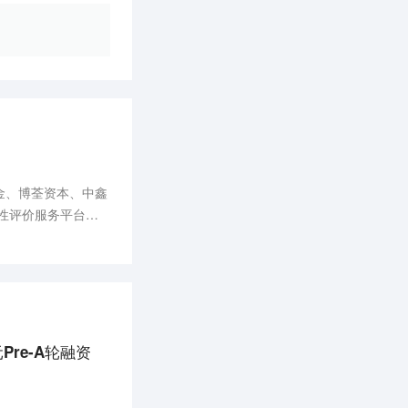
金、博荃资本、中鑫
性评价服务平台，
型及转基因模型)及
re-A轮融资