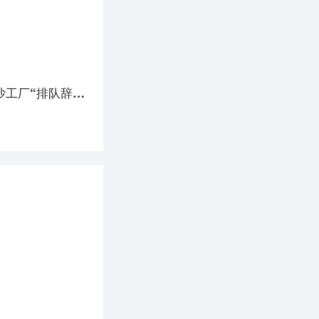
8点1氪丨iPhone 16 Pro将采用固态按键；淄博一季度GDP超1000亿元；比亚迪回应长沙工厂“排队辞职”