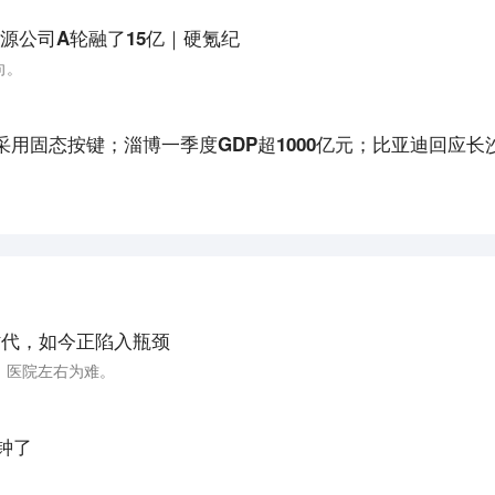
源公司A轮融了15亿｜硬氪纪
向。
时代，如今正陷入瓶颈
，医院左右为难。
钟了