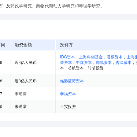
型）及药效学研究、药物代谢动力学研究和毒理学研究。
时间
融资金额
投资方
IDG资本
，
上海科创基金
，
君桐资本
，
上海
05
近4亿人民币
荃资本
，
中鑫资本
，
翱鹏资本
，
杏泽资本
，
本
，
芯航资本
，
时节投资
08
近3亿人民币
临港蓝湾资本
07
未透露
泰福资本
10
未透露
上实投资