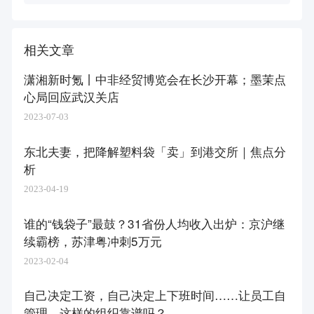
相关文章
潇湘新时氪丨中非经贸博览会在长沙开幕；墨茉点
心局回应武汉关店
2023-07-03
东北夫妻，把降解塑料袋「卖」到港交所｜焦点分
析
2023-04-19
谁的“钱袋子”最鼓？31省份人均收入出炉：京沪继
续霸榜，苏津粤冲刺5万元
2023-02-04
自己决定工资，自己决定上下班时间……让员工自
管理，这样的组织靠谱吗？