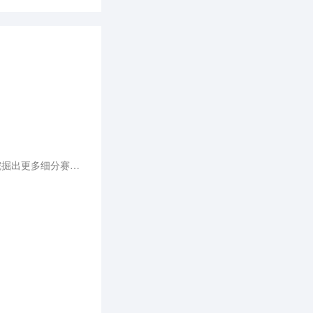
以“智慧进化，聚势前行”为主题，探讨未来汽车产业的发展方向，希望能凝聚行业前沿思想与创新实践，挖掘出更多细分赛道上的标杆企业，于变局中开新局，进一步探索和引领汽车生态的可持续发展