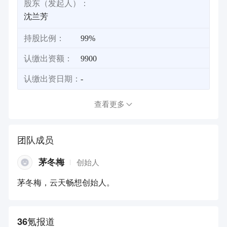
股东（发起人）：
沈兰芳
持股比例：
99%
认缴出资额：
9900
认缴出资日期：
-
查看更多
团队成员
茅冬梅
创始人
茅冬梅，云天畅想创始人。
36氪报道