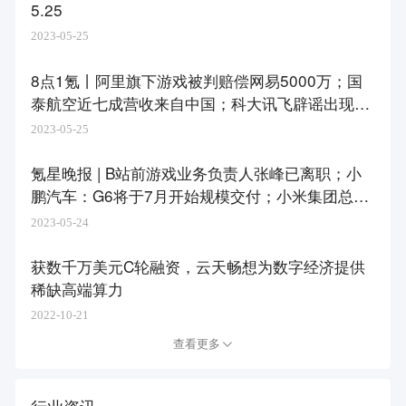
5.25
2023-05-25
8点1氪丨​阿里旗下游戏被判赔偿网易5000万；国
泰航空近七成营收来自中国；科大讯飞辟谣出现重
大风险至股价大幅下跌
2023-05-25
氪星晚报 | B站前游戏业务负责人张峰已离职；小
鹏汽车：G6将于7月开始规模交付；小米集团总裁
卢伟冰：芯片自研投入决心不会动摇
2023-05-24
获数千万美元C轮融资，云天畅想为数字经济提供
稀缺高端算力
2022-10-21
查看更多