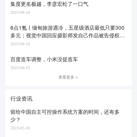
集度更名极越，李彦宏松了一口气
2023-08-16
8点1氪丨​缅甸旅游遇冷，五星级酒店最低只要300
多元；视觉中国回应摄影师发自己作品被告侵权；
腾讯表示微信视频美颜效果双方一致
2023-08-16
百度造车调整，小米没提造车
2023-08-15
查看更多
行业资讯
留给中国自主可控操作系统方案的时间，还有多
少？
2023-05-10