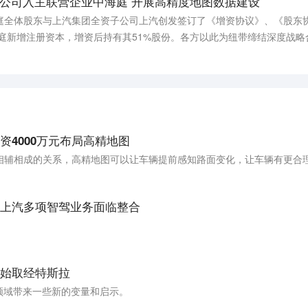
公司入主联营企业中海庭 开展高精度地图数据建设
庭全体股东与上汽集团全资子公司上汽创发签订了《增资协议》、《股东
中海庭新增注册资本，增资后持有其51%股份。各方以此为纽带缔结深度战
公司将着力加强与上汽集团等的战略协同，在车载激光雷达、车用RTK、
资4000万元布局高精地图
相辅相成的关系，高精地图可以让车辆提前感知路面变化，让车辆有更合
上汽多项智驾业务面临整合
始取经特斯拉
领域带来一些新的变量和启示。