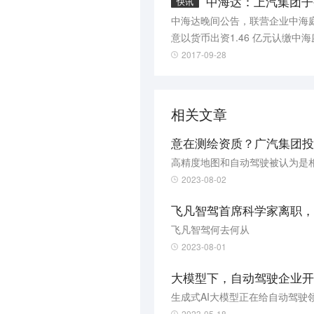
中海达：上汽集团子
快讯
中海达晚间公告，联营企业中海
意以货币出资1.46 亿元认缴
展高精度地图数据的建设。将来
2017-09-28
等板块进行深度合作。
相关文章
意在测绘资质？广汽集团投
高精度地图和自动驾驶被认为是
2023-08-02
飞凡智驾首席科学家离职，
​飞凡智驾何去何从
2023-08-01
大模型下，自动驾驶企业开
生成式AI大模型正在给自动驾驶
2023-05-18