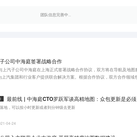
团队信息完善中...
子公司中海庭签署战略合作
行与上汽子公司中海庭在上海正式签署战略合作协议，双方将在导航及地图
为上汽集团和行业客户提供联合解决方案。根据合作协议，双方合作领域
技术服务、智能汽车云平台、基于数据驱动的云仿真、智慧城市孪生方案
章
落地，可以按小时更新或者到分钟级去更新
021-04-24