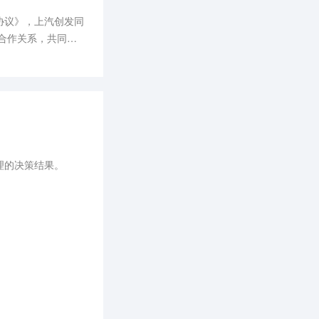
协议》，上汽创发同
略合作关系，共同开
车联网时空数据平台
理的决策结果。