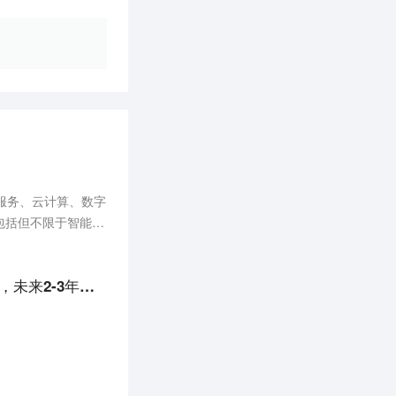
服务、云计算、数字
包括但不限于智能驾
以及城市数字交通模
最前线 | 中海庭CTO罗跃军谈高精地图：众包更新是必须，未来2-3年会落地