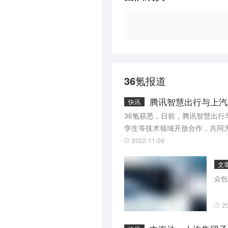
36氪报道
腾讯智慧出行与上汽
快讯
36氪获悉，日前，腾讯智慧出
孪生等技术领域开放合作，共同
驶数据技术服务、智能座舱导航
2022-11-09
型等。
文
众包
2