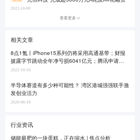
2022-10-09
查看更多
相关文章
8点1氪丨iPhone15系列仍将采用高通基带；财报
披露字节跳动全年净亏损6041亿元；腾讯申请新
狗头图形商标
2022-10-10
半导体赛道有多少种可能性？ 湾区港城强强联手激
发创业活力
2020-06-18
行业资讯
储能最肥的一块蛋糕，正在缩水 | 焦点分析