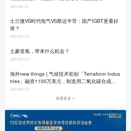
2023-05-13
士兰微VS时代电气VS斯达半导：国产IGBT更看好
谁？
2023-05-12
土豪造氢，带来什么机会？
2023-05-12
海外new things | 气候技术初创「Terraform Indus
tries」融资1100万美元，制造用二氧化碳合成碳
氢化合物以缓解气候变化
2023-05-12
查看更多