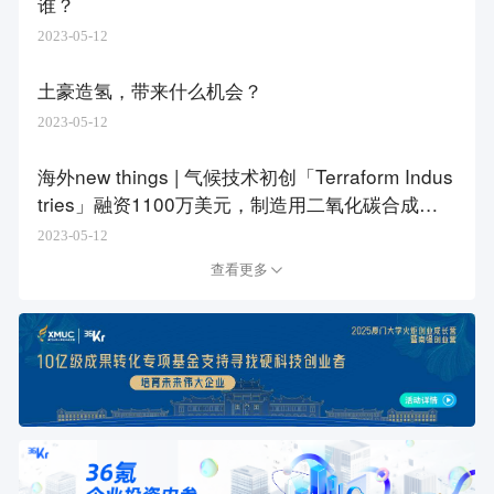
谁？
2023-05-12
土豪造氢，带来什么机会？
2023-05-12
海外new things | 气候技术初创「Terraform Indus
tries」融资1100万美元，制造用二氧化碳合成碳
氢化合物以缓解气候变化
2023-05-12
查看更多