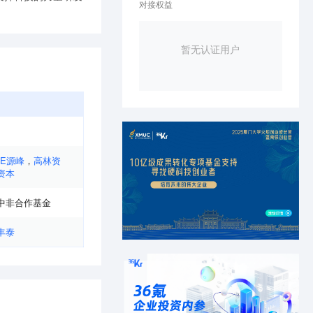
对接权益
暂无认证用户
PE源峰
，
高林资
资本
中非合作基金
丰泰