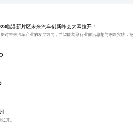
023临港新片区未来汽车创新峰会大幕拉开！
O
O
温州
徐拉开。