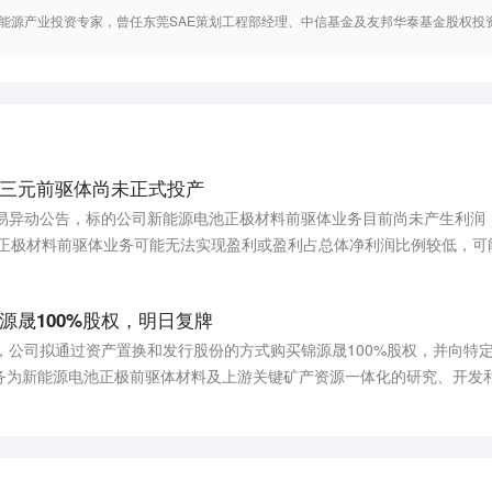
能源产业投资专家，曾任东莞SAE策划工程部经理、中信基金及友邦华泰基金股权投资部
三元前驱体尚未正式投产
交易异动公告，标的公司新能源电池正极材料前驱体业务目前尚未产生利润
池正极材料前驱体业务可能无法实现盈利或盈利占总体净利润比例较低，可能
。
源晟100%股权，明日复牌
，公司拟通过资产置换和发行股份的方式购买锦源晟100%股权，并向特
务为新能源电池正极前驱体材料及上游关键矿产资源一体化的研究、开发