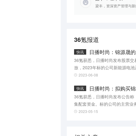
梁丰，资深资产管理与新
36氪报道
日播时尚：锦源晟的
快讯
36氪获悉，日播时尚发布股票
放，2023年标的公司新能源电
年净利润不会产生较大正向贡献
2023-06-08
日播时尚：拟购买锦
快讯
36氪获悉，日播时尚发布公告称
集配套资金。标的公司的主营业
票将于5月16日开市起复牌。
2023-05-15