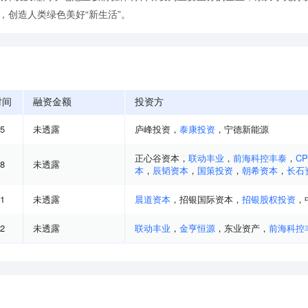
”，创造人类绿色美好“新生活”。
时间
融资金额
投资方
05
未透露
庐峰投资
，
泰康投资
，
宁德新能源
正心谷资本
，
联动丰业
，
前海科控丰泰
，
C
08
未透露
本
，
辰韬资本
，
国策投资
，
朝希资本
，
长石
01
未透露
晨道资本
，
招银国际资本
，
招银股权投资
，
12
未透露
联动丰业
，
金亨恒源
，
东业资产
，
前海科控