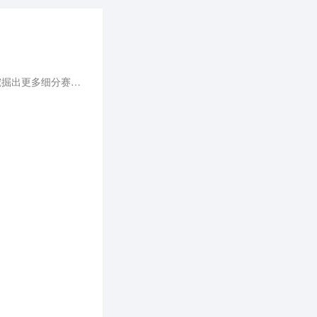
以“智慧进化，聚势前行”为主题，探讨未来汽车产业的发展方向，希望能凝聚行业前沿思想与创新实践，挖掘出更多细分赛道上的标杆企业，于变局中开新局，进一步探索和引领汽车生态的可持续发展