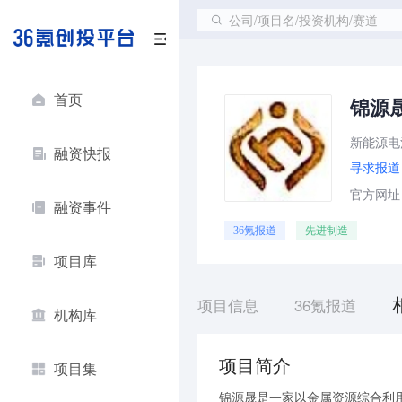
公司/项目名/投资机构/赛道
首页
锦源
新能源电
融资快报
寻求报道
官方网址：w
融资事件
36氪报道
先进制造
项目库
项目信息
36氪报道
机构库
项目简介
项目集
锦源晟是一家以金属资源综合利