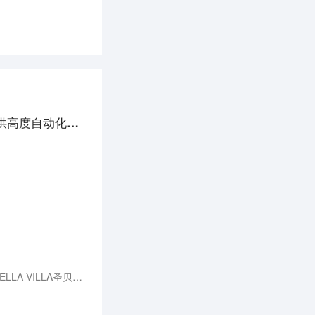
海外new things | 软件开发商「PermitFlow」种子轮融资550万美元，为建筑承包商提供高度自动化的建设项目管理系统
2023年5月，高奢母婴护理品牌圣贝拉完成对上海知名母婴护理中心悦子阁收购重组，悦子阁将正式成为BELLA VILLA圣贝拉旅居独栋系列一员。