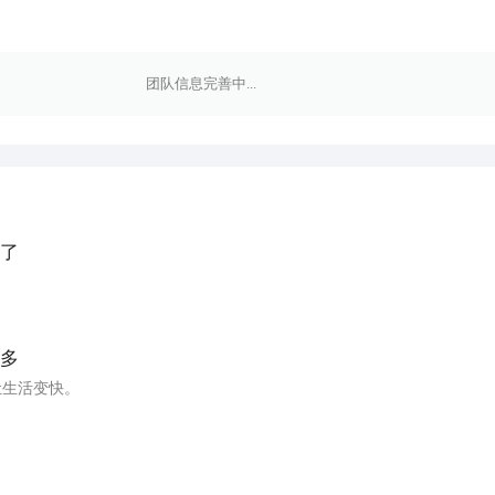
团队信息完善中...
了
多
让生活变快。