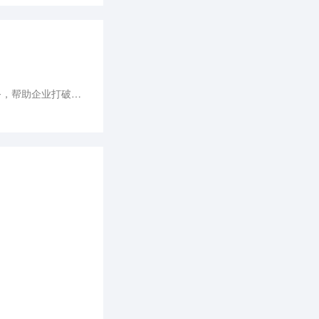
市工信局将进一步加大对“专精特新”企业的服务扶持力度，打造更多优质服务平台，为企业提供高质量服务，帮助企业打破发展过程中的阻碍，助推企业实现发展目标，推动我市产业结构调整和企业转型升级，提升我市经济发展活力。