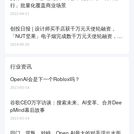
行」批量化覆盖商业场景
2022-04-11
创投日报 | 设计师买手店获千万元天使轮融资，
「NUT坚果」电子烟完成数千万元天使轮融资，以
及今天值得关注早期项目
2019-09-29
行业资讯
OpenAI会是下一个Roblox吗？
2023-05-14
谷歌CEO万字访谈：搜索未来、AI变革、合并Dee
pMind幕后故事
2023-05-14
同门、背叛、对峙，Open AI最大的对手浮出水面