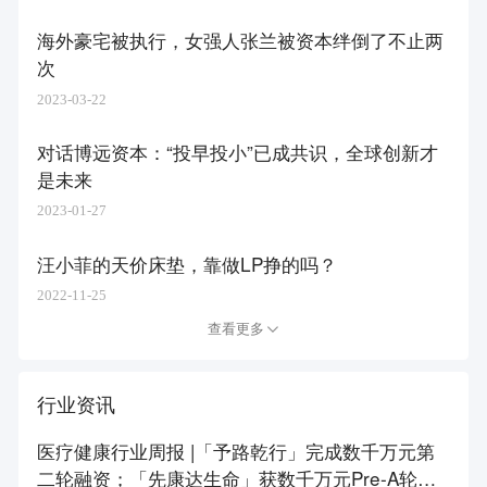
海外豪宅被执行，女强人张兰被资本绊倒了不止两
次
2023-03-22
对话博远资本：“投早投小”已成共识，全球创新才
是未来
2023-01-27
汪小菲的天价床垫，靠做LP挣的吗？
2022-11-25
查看更多
行业资讯
医疗健康行业周报 |「予路乾行」完成数千万元第
二轮融资；「先康达生命」获数千万元Pre-A轮融