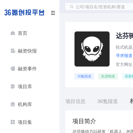
公司/项目名/投资机构/赛道
首页
达芬
轮式机器
融资快报
寻求报道
官方网址：ht
融资事件
36氪报道
先进制造
高新
项目库
项目信息
36氪报道
机构库
项目简介
项目集
达芬骑动力以研发「机器人」的