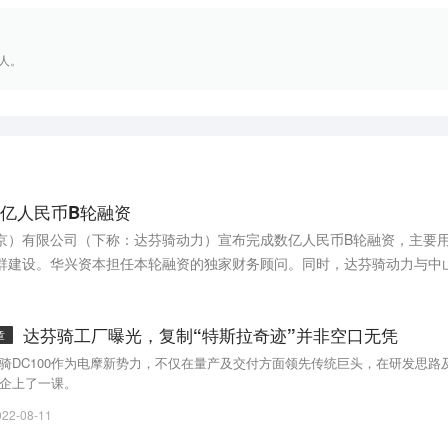
人。
数亿人民币B轮融资
北京）有限公司（下称：达芬骑动力）宣布完成数亿人民币B轮融资，主要
厂群建设。华兴资本担任本轮融资的独家财务顾问。同时，达芬骑动力与中
地，落地后续车型产线，项目总投资15.5亿元。
达芬骑工厂曝光，复制“特斯拉奇迹”并非空口无凭
章
骑DC100作为电摩新势力，不仅在量产及交付方面领先传统巨头，在研发思路
企上了一课。
022-08-11