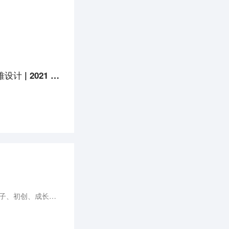
达芬骑动力汪琦：高级的东西都很简单，但简单的东西最难设计 | 2021 WISE 未来出行峰会
未来，盈科资本将依托“金梧桐产业落地计划”与“盈科产业共创”双轮驱动的模式，全生命周期覆盖企业的种子、初创、成长、扩张阶段，用长期主义和价值投资的专业实践，帮助企业从0到1，再到100，开启科创产业扶持培育的新生态。