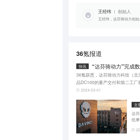
王经纬
创始人
王经纬，达芬骑动力创始
36氪报道
“达芬骑动力”完成
快讯
36氪获悉，达芬骑动力科技（
品DC100的量产交付和第二工
中山建设新能源智慧摩托车生产基
2024-03-01
文
达芬
统摩
2