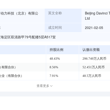
骑动力科技（北京）有限公
Beijing Davinci
英文全称
Ltd
纬
2021-02-05
成立时间
海淀区双清路甲79号配楼5层A517室
持股比例
认缴出资额
48.43%
296.749万人民币
（有限合伙）
8.56%
52.451万人民币
企业（有限合伙）
7.91%
48.5万人民币
查看更多