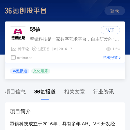
登录
认证
曌镜
曌镜科技是一家数字艺术平台，自主研发的“曌镜数字博物馆”、“曌镜数藏平台”以及“虚拟数字展厅编辑系统”将作为元宇宙现象级入口平台。 曌镜数藏馆定位汇聚国内顶尖艺术名家的数字文化艺术展览平台，通过多语种介绍、动画意境渲染、游戏感交互、在Steam，Quest，PICO等平台发行，面向全球用户，推动数字文创和文化出海。
种子轮
浙江省
2016-12
1.6w
寻求报道
mmirror.cn
36氪报道
文化娱乐
项目信息
36氪报道
相关文章
行业资讯
项目简介
曌镜科技成立于2016年，具有多年 AR、VR 开发经