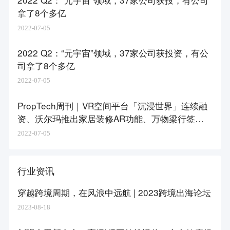
拿了8个多亿
2022-07-05
2022 Q2：“元宇宙”领域，37家公司获投资，有公
司拿了8个多亿
2022-07-05
PropTech周刊｜VR空间平台「沉浸世界」连续融
资、沃尔玛推出家居装修AR功能、万物梁行签约
南方电网
2022-07-05
行业资讯
穿越跨境周期，在风浪中远航 | 2023跨境出海论坛
2023-08-18