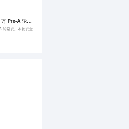
36氪首发｜新锐鞋服品牌「重新加载」获得蓝驰创投 3000 万 Pre-A 轮融资，曾获交个朋友投资
-A 轮融资。本轮资金