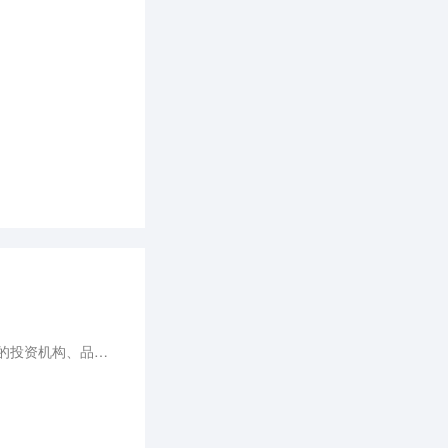
9月16日，36氪将在广西南宁第20届中国—东盟博览会举办「2023年跨境出海论坛」，邀请多家关注出海的投资机构、品牌方及服务商高管共聚现场，捕捉未来趋势，分享掘金新机遇。