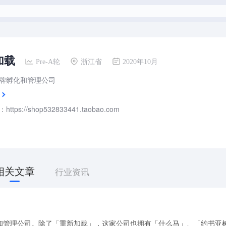
加载
Pre-A轮
浙江省
2020年10月
牌孵化和管理公司
tps://shop532833441.taobao.com
相关文章
行业资讯
和管理公司。除了「重新加载」，这家公司也拥有「什么马」、「约书亚