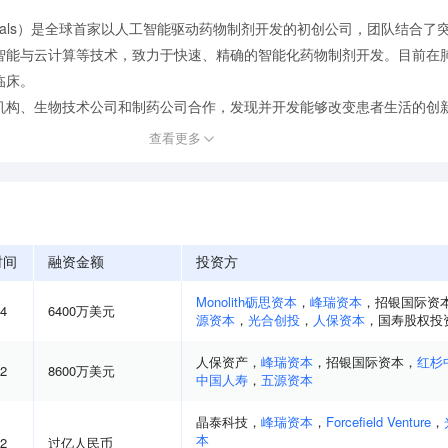
ceuticals）是全球首家以人工智能驱动药物制剂开发的初创公司，团队结合
智能与云计算等技术，致力于快速、精确的智能化药物制剂开发。目前在
临床。
构、生物技术公司和制药公司合作，发现并开发能够改变患者生活的创新药
查看更多
时间
融资金额
投资方
Monolith砺思资本
，
峰瑞资本
，
招银国际资
04
6400万美元
源资本
，
光合创投
，
人保资本
，
国寿股权投
人保资产
，
峰瑞资本
，
招银国际资本
，
红杉
12
8600万美元
中国人寿
，
五源资本
晶泰科技
，
峰瑞资本
，
Forcefield Venture
，
本
12
过亿人民币