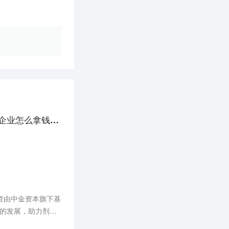
剂泰C轮募资1亿美元，“不看Biotech”的2024，药物递送企业怎么拿钱｜36氪专访
轮融资由中金资本旗下基
线的发展，助力剂泰
和药物发现，致力于