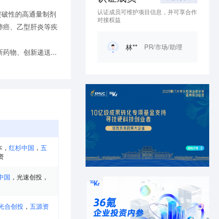
认证成员可维护项目信息，并可享合作
了突破性的高通量制剂
对接权益
肺癌、乙型肝炎等疾
林**
PR/市场/助理
物、创新递送...
本
，
红杉中国
，
五
资
中国
，
光速创投
，
光合创投
，
五源资