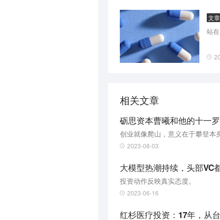
研发创新纳米材料。（投资界）
文
站在
2
相关文章
砺思资本曹曦和他的十一罗
创业就像爬山，意义在于攀登本
2023-08-03
大模型热潮持续，头部VC
投资动作反映真实态度。
2023-06-16
红杉医疗投资：17年，从