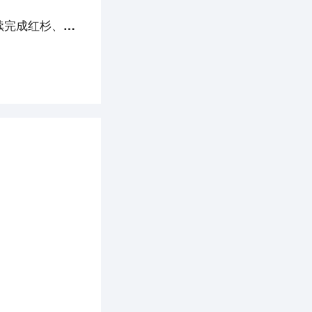
36氪独家 | 用AI瞄准千亿级制剂改良市场，「METiS」连续完成红杉、光速领投的两轮过亿元融资