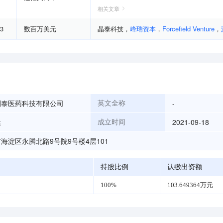
相关文章
03
数百万美元
晶泰科技
，
峰瑞资本
，
Forcefield Venture
，
剂泰医药科技有限公司
-
英文全称
达
2021-09-18
成立时间
海淀区永腾北路9号院9号楼4层101
持股比例
认缴出资额
100%
103.649364万元