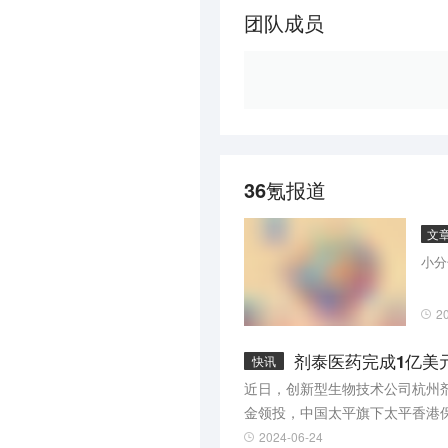
团队成员
36氪报道
文
小分
2
剂泰医药完成1亿美
快讯
近日，创新型生物技术公司杭州剂泰医
金领投，中国太平旗下太平香港
医药在药物递送领域的持续创新。
2024-06-24