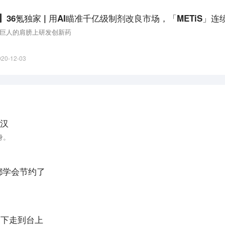
章
巨人的肩膀上研发创新药
020-12-03
汉
身。
都学会节约了
台下走到台上