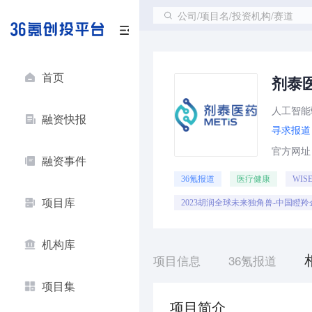
公司/项目名/投资机构/赛道
首页
剂泰
人工智能
融资快报
寻求报道
官方网址：ht
融资事件
36氪报道
医疗健康
WIS
项目库
2023胡润全球未来独角兽-中国瞪羚
机构库
项目信息
36氪报道
项目集
项目简介