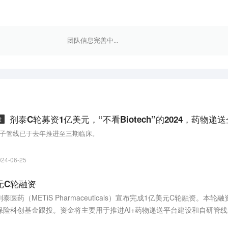
团队信息完善中...
章
子管线已于去年推进至三期临床。
024-06-25
元C轮融资
药（METiS Pharmaceuticals）宣布完成1亿美元C轮融资。本
保险科创基金跟投。资金将主要用于推进AI+药物递送平台建设和自研管
 剂泰医药成立于2020年，专注于利用人工智能驱动精准靶向药物递送