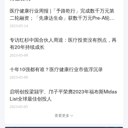
医疗健康行业周报 |「予路乾行」完成数千万元第
二轮融资；「先康达生命」获数千万元Pre-A轮融
资
2023-05-14
专访红杉中国合伙人周逵：医疗投资没有拐点，再
有20年持续成长
2023-05-09
十年10强都有谁？医疗健康行业市值浮沉录
2023-05-09
启明创投梁颕宇、邝子平荣膺2023年福布斯Midas
List全球最佳创投人
2023-05-05
查看更多