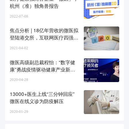
杭州（准）独角兽报告
2022-07-08
焦点分析 | 18亿年营收的微医拟
登陆港交所，互联网医疗四强争
霸
2021-04-02
微医高级副总裁程怡：“数字健
康”勇战疫情驱动健康产业新升
级 | WISE2020新经济领风者大
2020-04-28
会医疗峰会
13000+医生上线“三分钟回应”
微医在线义诊为防疫解压
2020-01-29